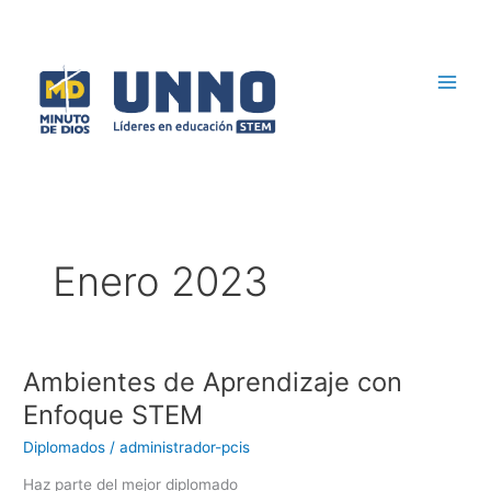
Ir
al
contenido
Enero 2023
Ambientes de Aprendizaje con
Ambientes
de
Enfoque STEM
Aprendizaje
Diplomados
/
administrador-pcis
con
Enfoque
Haz parte del mejor diplomado