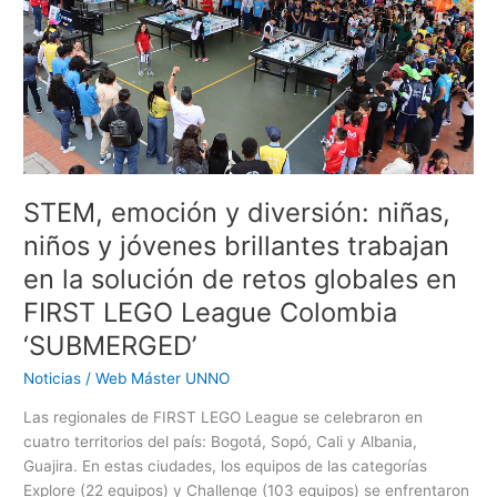
niños
y
jóvenes
brillantes
trabajan
en
la
solución
de
STEM, emoción y diversión: niñas,
retos
niños y jóvenes brillantes trabajan
globales
en la solución de retos globales en
en
FIRST
FIRST LEGO League Colombia
LEGO
‘SUBMERGED’
League
Colombia
Noticias
/
Web Máster UNNO
‘SUBMERGED’
Las regionales de FIRST LEGO League se celebraron en
cuatro territorios del país: Bogotá, Sopó, Cali y Albania,
Guajira. En estas ciudades, los equipos de las categorías
Explore (22 equipos) y Challenge (103 equipos) se enfrentaron