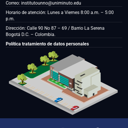
Correo: institutounno@uniminuto.edu
Horario de atención: Lunes a Viernes 8:00 a.m. – 5:00
p.m.
Dirección: Calle 90 No 87 – 69 / Barrio La Serena
Bogotá D.C. – Colombia.
Política tratamiento de datos personales
I
T
F
Y