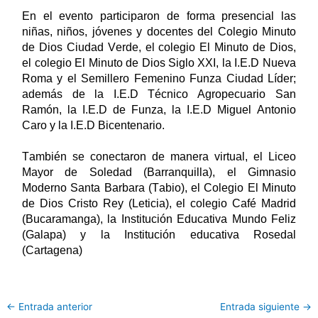
En el evento participaron de forma presencial las 
niñas, niños, jóvenes y docentes del 
Colegio Minuto 
de Dios Ciudad Verde, el colegio El Minuto de Dios, 
el colegio El Minuto de Dios Siglo XXI, la I.E.D Nueva 
Roma y el Semillero Femenino Funza Ciudad Líder; 
además de la 
I.E.D 
Técnico Agropecuario
 San 
Ramón, la I.E.D de Funza, la I.E.D Miguel Antonio 
Caro y la I.E.D Bicentenario.
También se conectaron de manera virtual, el Liceo 
Mayor de Soledad (Barranquilla), el Gimnasio 
Moderno Santa Barbara (Tabio), el 
Colegio El Minuto 
de Dios Cristo Rey (Leticia), el c
olegio Café Madrid 
(Bucaramanga), la 
Institución Educativa Mundo Feliz 
(Galapa) y la 
Institución educativa Rosedal 
(Cartagena)
←
Entrada anterior
Entrada siguiente
→