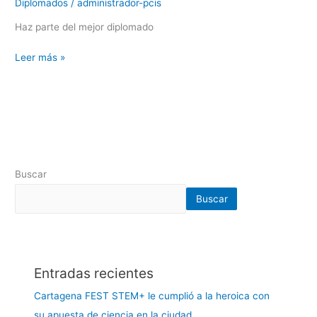
Diplomados
/
administrador-pcis
con
Enfoque
Haz parte del mejor diplomado
STEM
Leer más »
Buscar
Buscar
Entradas recientes
Cartagena FEST STEM+ le cumplió a la heroica con
su apuesta de ciencia en la ciudad