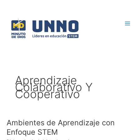
Ir
al
contenido
Aprendizaje
Colaborativo Y
Cooperativo
Ambientes de Aprendizaje con
Ambientes
de
Enfoque STEM
Aprendizaje